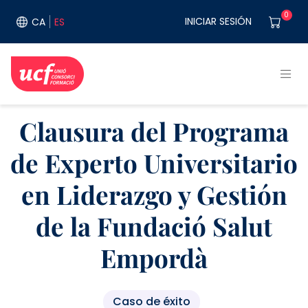
Pasar al contenido principal
User acco
0
INICIAR SESIÓN
CA
ES
Clausura del Programa
de Experto Universitario
en Liderazgo y Gestión
de la Fundació Salut
Empordà
Caso de éxito