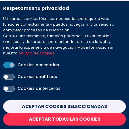
Respetamos tu privacidad
932 594 381
Utilizamos cookies técnicas necesarias para que la web
Preguntas frecuentes
funcione correctamente y puedas navegar, iniciar sesión o
completar procesos de inscripción.
Con tu consentimiento, también podemos utilizar cookies
Envíanos tu mensaje
analíticas y de terceros para entender el uso de la web y
mejorar la experiencia de navegación. Más información en
nuestra
política de cookies
.
Cookies necesarias
Cookies analíticas
PEU
Cookies de terceros
Aviso legal
Contacto
Política de cookies
Política de privacidad
Condiciones de venta
Withdraw consent
ACEPTAR COOKIES SELECCIONADAS
SÍGUENOS
ACEPTAR TODAS LAS COOKIES