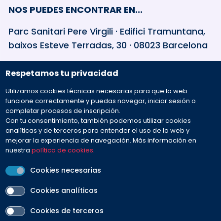
NOS PUEDES ENCONTRAR EN...
Parc Sanitari Pere Virgili · Edifici Tramuntana,
baixos Esteve Terradas, 30 · 08023 Barcelona
Respetamos tu privacidad
932 594 381
Utilizamos cookies técnicas necesarias para que la web
Preguntas frecuentes
funcione correctamente y puedas navegar, iniciar sesión o
completar procesos de inscripción.
Con tu consentimiento, también podemos utilizar cookies
Envíanos tu mensaje
analíticas y de terceros para entender el uso de la web y
mejorar la experiencia de navegación. Más información en
nuestra
política de cookies
.
Cookies necesarias
Cookies analíticas
PEU
Cookies de terceros
Aviso legal
Contacto
Política de cookies