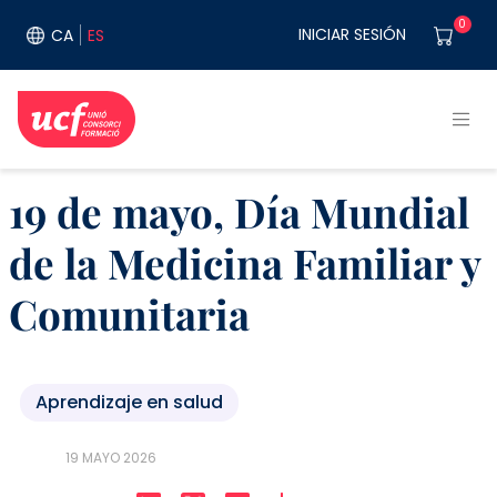
Pasar al contenido principal
User acco
0
INICIAR SESIÓN
CA
ES
19 de mayo, Día Mundial
de la Medicina Familiar y
Comunitaria
Aprendizaje en salud
19 MAYO 2026