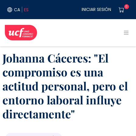
Pasar al contenido principal
User acco
0
INICIAR SESIÓN
CA
ES
Johanna Cáceres: "El
compromiso es una
actitud personal, pero el
entorno laboral influye
directamente"