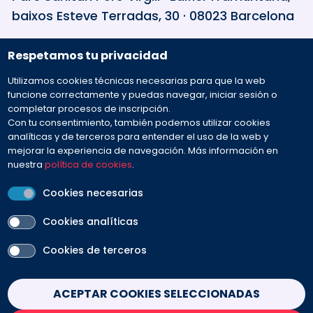
baixos Esteve Terradas, 30 · 08023 Barcelona
Respetamos tu privacidad
932 594 381
Utilizamos cookies técnicas necesarias para que la web
Preguntas frecuentes
funcione correctamente y puedas navegar, iniciar sesión o
completar procesos de inscripción.
Con tu consentimiento, también podemos utilizar cookies
Envíanos tu mensaje
analíticas y de terceros para entender el uso de la web y
mejorar la experiencia de navegación. Más información en
nuestra
política de cookies
.
Cookies necesarias
Cookies analíticas
PEU
Cookies de terceros
Aviso legal
Contacto
Política de cookies
Política de privacidad
Condiciones de venta
Withdraw consent
ACEPTAR COOKIES SELECCIONADAS
SÍGUENOS