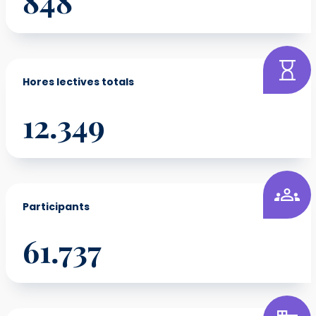
848
Hores lectives totals
12.349
Participants
61.737