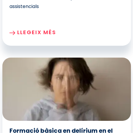
assistencials
LLEGEIX MÉS
Formació bàsica en delírium en el