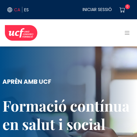
Vés al contingut
User acco
0
INICIAR SESSIÓ
CA
ES
APRÈN AMB UCF
Formació contínua
en salut i social