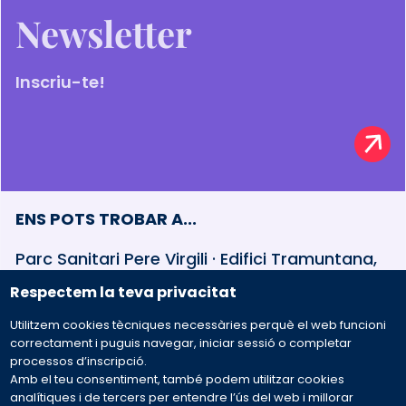
Newsletter
Inscriu-te!
ENS POTS TROBAR A...
Parc Sanitari Pere Virgili · Edifici Tramuntana,
baixos Esteve Terradas, 30 · 08023 Barcelona
Respectem la teva privacitat
Utilitzem cookies tècniques necessàries perquè el web funcioni
932 594 381
correctament i puguis navegar, iniciar sessió o completar
processos d’inscripció.
Amb el teu consentiment, també podem utilitzar cookies
Preguntes freqüents
analítiques i de tercers per entendre l’ús del web i millorar